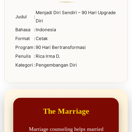
Menjadi Diri Sendiri – 90 Hari Upgrade
Judul
:
Diri
Bahasa
:
Indonesia
Format
:
Cetak
Program
:
90 Hari Bertransformasi
Penulis
:
Rica Irma D.
Kategori
:
Pengembangan Diri
The Marriage
Marriage counseling helps married