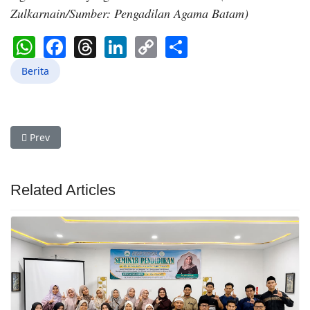
Zulkarnain/Sumber: Pengadilan Agama Batam)
WhatsApp
Facebook
Threads
LinkedIn
Copy
Share
Link
Berita
Previous article: Dua Tahun Bersengketa, Mediator Nonhakim
Prev
Related Articles