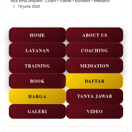
Rica Irma Dhiyanti - Coach • Trainer • Konselor • Mediator
19 June 2026
HOME
ABOUT US
LAYANAN
COACHING
TRAINING
MEDIATION
BOOK
DAFTAR
TANYA JAWAB
HARGA
GALERI
VIDEO