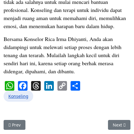
tidak ada salahnya untuk mulai mencari bantuan
profesional.
Konseling dan terapi untuk individu dapat
menjadi ruang aman untuk memahami diri, memulihkan
emosi, dan menemukan harapan baru dalam hidup.
Bersama Konselor Rica Irma Dhiyanti, Anda akan
didampingi untuk melewati setiap proses dengan lebih
tenang dan terarah.
Mulailah langkah kecil untuk diri
sendiri hari ini, karena setiap orang berhak merasa
didengar, dipahami, dan dibantu.
WhatsApp
Facebook
Threads
LinkedIn
Copy
Share
Link
Konseling
Previous article: Konseling Perkawinan dan Pranikah Profesio
Next artic
Prev
Next