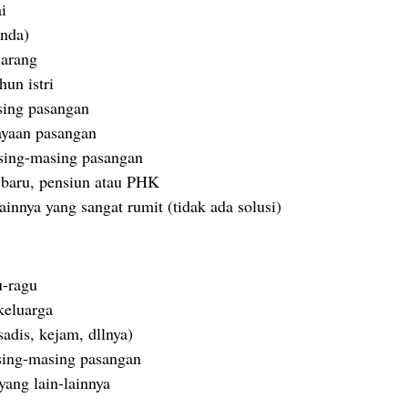
i
anda)
larang
un istri
sing pasangan
ayaan pasangan
sing-masing pasangan
 baru, pensiun atau PHK
innya yang sangat rumit (tidak ada solusi)
u-ragu
keluarga
adis, kejam, dllnya)
asing-masing pasangan
yang lain-lainnya