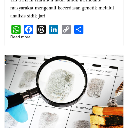
masyarakat mengenali kecerdasan genetik melalui
analisis sidik jari.
WhatsApp
Facebook
Threads
LinkedIn
Copy
Share
Link
Read more …