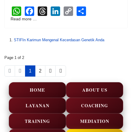
WhatsApp
Facebook
Threads
LinkedIn
Copy
Share
Link
Read more …
STIFIn Karimun Mengenal Kecerdasan Genetik Anda
Page 1 of 2
1
2
HOME
ABOUT US
LAYANAN
COACHING
TRAINING
MEDIATION