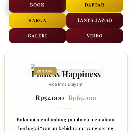
BOOK
DAFTAR
TANYA JAWAB
HARGA
GALERI
VIDEO
Endless Happiness
20% OFF
Rica Irma Dhiyanti
Rp52.000
Rp65.000
Buku ini membimbing pembaca memahami
berbagai “ranjau kehidupan” yang sering