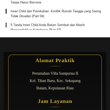
Tanpa Harus Bercerai
Inner Child dan Pernikahan: Konflik Rumah Tangga yang Sering
Tidak Disadari (Part 04)
5 Tanda Inner Child Anda Belum Sembuh dan Masih
Mengendalikan Kehidupan (Part 03)
Luka Masa Kecil yang Diam-Diam Merusak Hubungan dan
Pernikahan (Part 02)
Belum Siap Menikah Karena Inner Child? Kenali Tanda dan
Dampaknya Sebelum Terlambat (Part 01)
Alamat Praktik
Kerja Keras Tidak Cukup, Anda Harus Kenali Mesin Kecerdasan
Otak
Perumahan Villa Sampurna II
Konseling Sangat Penting untuk Kesehatan Mental dan
Kel. Tiban Baru, Kec. Sekupang
Kehidupan Anda
Batam, Kepulauan Riau
Coaching Karier Temukan Arah Hidupmu dan Percepat
Kemajuanmu
Jam Layanan