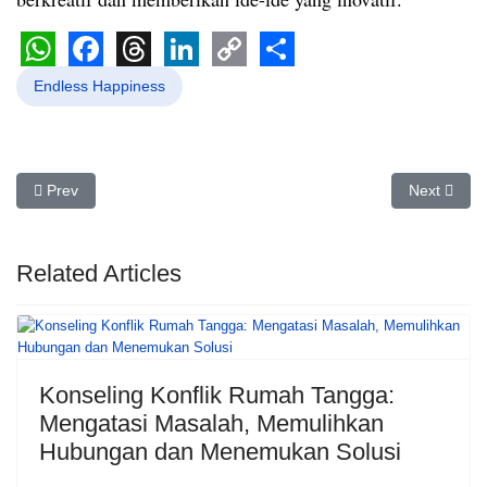
WhatsApp
Facebook
Threads
LinkedIn
Copy
Share
Endless Happiness
Link
Previous article: Motivator Batam Khusus Pelatihan SDM
Next artic
Prev
Next
Related Articles
Konseling Konflik Rumah Tangga:
Mengatasi Masalah, Memulihkan
Hubungan dan Menemukan Solusi