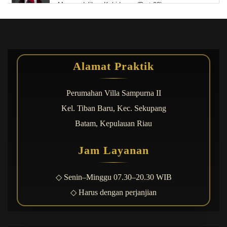
Mengendalikan Kehidupan (Part 03)
Luka Masa Kecil yang Diam-Diam Merusak
Hubungan dan Pernikahan (Part 02)
Belum Siap Menikah Karena Inner Child? Kenali
Tanda dan Dampaknya Sebelum Terlambat (Part 01)
Alamat Praktik
Kerja Keras Tidak Cukup, Anda Harus Kenali Mesin
Kecerdasan Otak
Perumahan Villa Sampurna II
Kel. Tiban Baru, Kec. Sekupang
Konseling Sangat Penting untuk Kesehatan Mental
dan Kehidupan Anda
Batam, Kepulauan Riau
Coaching Karier Temukan Arah Hidupmu dan
Jam Layanan
Percepat Kemajuanmu
◇ Senin–Minggu 07.30–20.30 WIB
◇ Harus dengan perjanjian