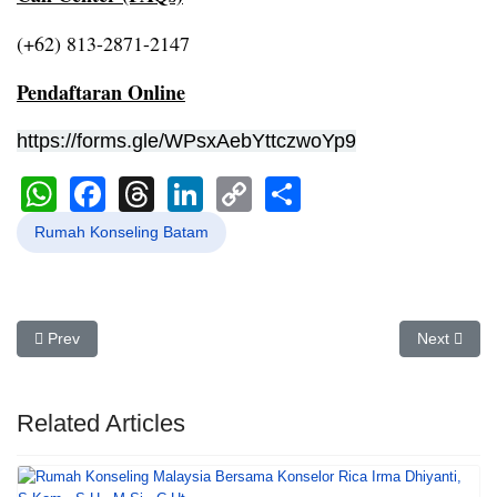
(+62) 813-2871-2147
Pendaftaran Online
https://forms.gle/WPsxAebYttczwoYp9
WhatsApp
Facebook
Threads
LinkedIn
Copy
Share
Link
Rumah Konseling Batam
Previous article: Rekomendasi Tempat Konseling Terdekat dari Lok
Next artic
Prev
Next
Related Articles