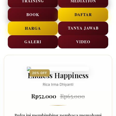
TRAINING
MEDIATION
BOOK
DAFTAR
TANYA JAWAB
HARGA
GALERI
VIDEO
Endless Happiness
20% OFF
Rica Irma Dhiyanti
Rp52.000
Rp65.000
Buku ini membimbing pembaca memahami