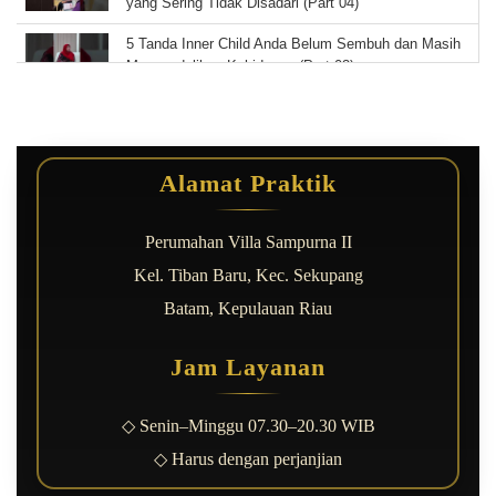
yang Sering Tidak Disadari (Part 04)
5 Tanda Inner Child Anda Belum Sembuh dan Masih
Mengendalikan Kehidupan (Part 03)
Luka Masa Kecil yang Diam-Diam Merusak
Hubungan dan Pernikahan (Part 02)
Belum Siap Menikah Karena Inner Child? Kenali
Alamat Praktik
Tanda dan Dampaknya Sebelum Terlambat (Part 01)
Kerja Keras Tidak Cukup, Anda Harus Kenali Mesin
Perumahan Villa Sampurna II
Kecerdasan Otak
Kel. Tiban Baru, Kec. Sekupang
Konseling Sangat Penting untuk Kesehatan Mental
Batam, Kepulauan Riau
dan Kehidupan Anda
Coaching Karier Temukan Arah Hidupmu dan
Jam Layanan
Percepat Kemajuanmu
◇ Senin–Minggu 07.30–20.30 WIB
◇ Harus dengan perjanjian