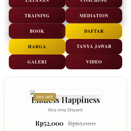
LAYANAN
COACHING
TRAINING
MEDIATION
BOOK
DAFTAR
TANYA JAWAB
HARGA
GALERI
VIDEO
Endless Happiness
20% OFF
Rica Irma Dhiyanti
Rp52.000
Rp65.000