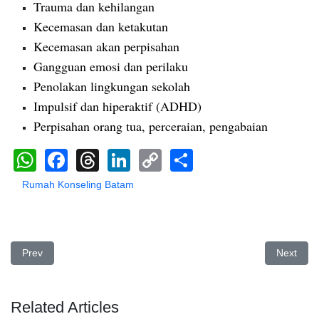
Trauma dan kehilangan
Kecemasan dan ketakutan
Kecemasan akan perpisahan
Gangguan emosi dan perilaku
Penolakan lingkungan sekolah
Impulsif dan hiperaktif (ADHD)
Perpisahan orang tua, perceraian, pengabaian
WhatsApp
Facebook
Threads
LinkedIn
Copy
Share
Link
Rumah Konseling Batam
Previous article: Rumah Konseling Sungai Beduk | Rica Irma Dhiyan
Next arti
Prev
Next
Related Articles