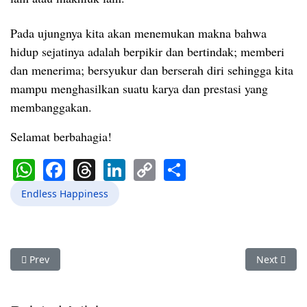
Pada ujungnya kita akan menemukan makna bahwa
hidup sejatinya adalah berpikir dan bertindak; memberi
dan menerima; bersyukur dan berserah diri sehingga kita
mampu menghasilkan suatu karya dan prestasi yang
membanggakan.
Selamat berbahagia!
WhatsApp
Facebook
Threads
LinkedIn
Copy
Share
Link
Endless Happiness
Previous article: Public Speaking Itu Mudah
Next artic
Prev
Next