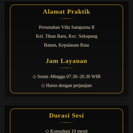
(Part 03)
Alamat Praktik
Luka Masa Kecil yang Diam-Diam
Merusak Hubungan dan Pernikahan
Perumahan Villa Sampurna II
(Part 02)
Kel. Tiban Baru, Kec. Sekupang
Belum Siap Menikah Karena Inner Child?
Batam, Kepulauan Riau
Kenali Tanda dan Dampaknya Sebelum
Terlambat (Part 01)
Jam Layanan
Kerja Keras Tidak Cukup, Anda Harus
Kenali Mesin Kecerdasan Otak
◇ Senin–Minggu 07.30–20.30 WIB
◇ Harus dengan perjanjian
Konseling Sangat Penting untuk
Kesehatan Mental dan Kehidupan Anda
Coaching Karier Temukan Arah Hidupmu
dan Percepat Kemajuanmu
Durasi Sesi
◇ Konsultasi 10 menit