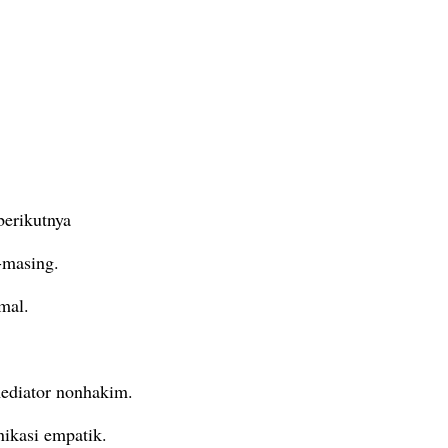
berikutnya
-masing.
mal.
mediator nonhakim.
ikasi empatik.