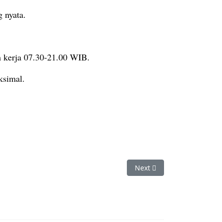
g nyata.
m kerja 07.30-21.00 WIB.
ksimal.
Next article: STIFIn Ling
Next