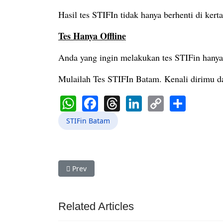
Hasil tes STIFIn tidak hanya berhenti di kert
Tes Hanya Offline
Anda yang ingin melakukan tes STIFin hanya
Mulailah Tes STIFIn Batam. Kenali dirimu da
WhatsApp
Facebook
Threads
LinkedIn
Copy
Shar
Link
STIFin Batam
Previous article: STIFIn Bintan Kenali Dirimu
Prev
Related Articles