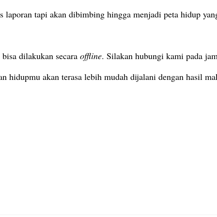
as laporan tapi akan dibimbing hingga menjadi peta hidup yan
 bisa dilakukan secara
offline
. Silakan hubungi kami pada ja
n hidupmu akan terasa lebih mudah dijalani dengan hasil ma
e
 dan Temukan Jalan Hidupmu