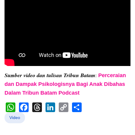
Sumber video dan tulisan Tribun Batam
:
Perceraian
dan Dampak Psikologisnya Bagi Anak Dibahas
Dalam Tribun Batam Podcast
WhatsApp
Facebook
Threads
LinkedIn
Copy
Share
Link
Video