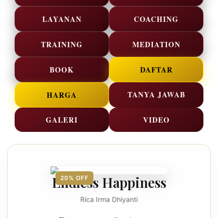
LAYANAN
COACHING
TRAINING
MEDIATION
BOOK
DAFTAR
TANYA JAWAB
HARGA
GALERI
VIDEO
Endless Happiness
20% OFF
Rica Irma Dhiyanti