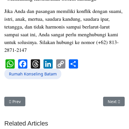
Jika Anda dan pasangan memiliki konflik dengan suami,
istri, anak, mertua, saudara kandung, saudara ipar,
tetangga, dan tidak harmonis sampai berlarut-larut
sampai saat ini, Anda sangat perlu menghubungi kami
untuk solusinya. Silakan hubungi ke nomor (+62) 813-
2871-2147
WhatsApp
Facebook
Threads
LinkedIn
Copy
Share
Link
Rumah Konseling Batam
Previous article: Marriage Counselor Household for Marriage
Next artic
Prev
Next
Related Articles